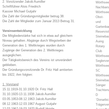
2. Vorsitzender Jakob Aumiller
Wörthsee
Schriftführer Alois Friedrich
Nachbarsc
Kassier Michael Gutjahr
Wörthsee
Die Zahl der Gründungsmitglieder betrug 38.
Obst-
Die Zahl der Mitglieder zum Januar 2013 Betrug 31.
und
Gartenba
Vereinsentwicklung
Reservist
Die Mitgliederstärke hat sich in etwa auf gleichem
Steineba
Niveau gehalten. Abgänge durch Wegsterben der
Auing
Generation des 1. Weltkrieges wurden durch
Rotary
Zugänge der Generation des 2. Weltkrieges
Club
ausgeglichen.
Wörthsee
Der Tätigkeitsbereich des Vereins ist unverändert
Seglerver
geblieben.
Wörthsee
Der Gründungsvorsitzende Dr. Fritz Hall amtierten
SC
bis 1922, ihm folgten:
Wörthsee
Steineba
1. Vorstand
Sänger
15.11.1919-31.10.1920 Dr. Fritz Hall
Trachten
31.10.1920-13.11.1938 Jakob Aumiller
D
03.05.1953-08.12.1963 Jakob Aumiller
´Donarbic
08.12.1963-12.03.1967 August Gutjahr
Trägerver
12.03.1967-19.03.1970 Rudolf Hoinle