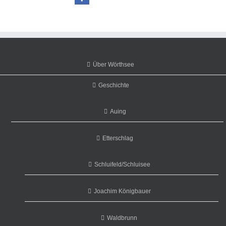
Über Wörthsee
Geschichte
Auing
Etterschlag
Schluifeld/Schluisee
Joachim Königbauer
Waldbrunn