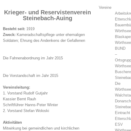
Vereine
Krieger- und Reservistenverein
Arbeitskr
Steinebach-Auing
Etterschl
Bauernb
Besteht seit:
1919
Wörthsee
Zweck:
Kameradschaftspflege unter ehemaligen
Blaskapel
Soldaten; Ehrung des Andenkens der Gefallenen
Wörthsee
BUND
–
Die Fahnenabordnung im Jahr 2015
Ortsgrup
Wörthsee
Buschens
Die Vorstandschaft im Jahr 2015
Steineba
Die
Vereinsleitung:
Wörthsee
1. Vorstand Rudolf Gutjahr
Walchsta
Kassier Bernt Rauh
Donarsch
Schriftführer Hanns-Peter Winter
Steineba
2. Vorstand Stefan Woloski
Eintracht
Etterschl
Aktivitäten
ESV
Mitwirkung bei gemeindlichen und kirchlichen
Wörthsee