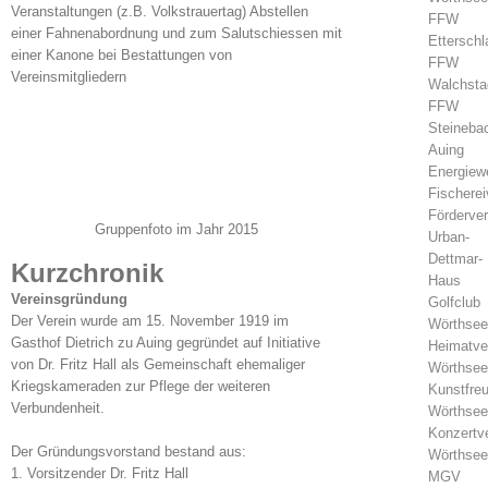
Veranstaltungen (z.B. Volkstrauertag) Abstellen
FFW
einer Fahnenabordnung und zum Salutschiessen mit
Etterschl
einer Kanone bei Bestattungen von
FFW
Vereinsmitgliedern
Walchsta
FFW
Steineba
Auing
Energiew
Fischerei
Förderver
Gruppenfoto im Jahr 2015
Urban-
Dettmar-
Kurzchronik
Haus
Vereinsgründung
Golfclub
Der Verein wurde am 15. November 1919 im
Wörthsee
Gasthof Dietrich zu Auing gegründet auf Initiative
Heimatve
von Dr. Fritz Hall als Gemeinschaft ehemaliger
Wörthsee
Kriegskameraden zur Pflege der weiteren
Kunstfre
Verbundenheit.
Wörthsee
Konzertv
Der Gründungsvorstand bestand aus:
Wörthsee
1. Vorsitzender Dr. Fritz Hall
MGV