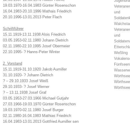
Jugendh
19.03.1970-16.04.1983 Günter Rosenschon
Veterane
16.04.1983-20.10.1996 Mathais Friedrich
und
20.10.1996-13.01.2013 Peter Flach
Soldaten
Walchsta
Schriftführer
Veterane
15.11.1919-13.11.1938 Alois Friedrich
und
03.05.1953-02.11.1980 Johann Dietrich
Soldaten
02.11.1980-22.10.1995 Josef Obermeier
Etterschl
22.10.1995- ? Hanns-Peter Winter
Weßling
Vokalens
2. Vorstand
Fünfseen
15.11.1919-31.10.1920 Jakob Aumiller
Wasserw
31.10.1920- ? Johann Dietrich
Wörthsee
? – 29.10.1933 Josef Weiß
Wörthsee
29.10.1933- ? Josef Werner
Wörthsee
? – 13.11.1938 Josef Graf
03.05.1953-27.03.1966 Michael Gutjahr
27.03.1966-19.03.1970 Günter Rosenschon
19.03.1970-02.11.1980 Josef Burger
02.11.1980-16.04.1983 Mathias Friedrich
16.04.1983-13.01.2013 Gottfried Aumiller sen