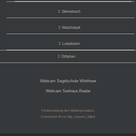
Steinebach
Walchstadt
Lokalbahn
Ortsplan
Webcam Segelschule Wörthsee
Webcam Seehaus-Raabe
Fehlermeldung des Wetterproviders:
Connection Error:http_request_failed