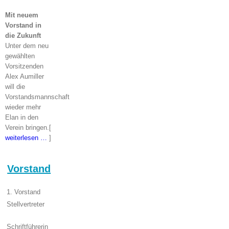
Mit neuem
Vorstand
in
die Zukunft
Unter dem neu
gewählten
Vorsitzenden
Alex Aumiller
will die
Vorstandsmannschaft
wieder mehr
Elan in den
Verein bringen.[
weiterlesen …
]
Vorstand
1. Vorstand
Alex Aumiller
Stellvertreter
Simon Kahl
Manbir Singh
Schriftführerin
Sylvia Wagner-Zehren