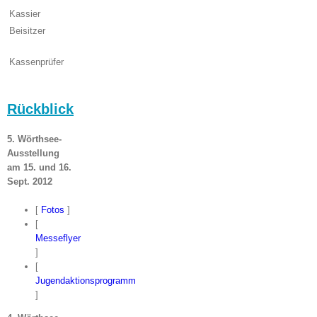
Kassier
Herbert Müller
Beisitzer
Oliver Scheller
Robert Wihan
Kassenprüfer
Christoph Hempel
Dirk Bödicker
Rückblick
5. Wörthsee-
Ausstellung
am
15. und 16.
Sept. 2012
[
Fotos
]
[
Messeflyer
]
[
Jugendaktionsprogramm
]