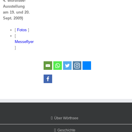
4. Wörthsee-
Ausstellung
am
19. und 20.
Sept. 2009)
[
Fotos
]
[
Messeflyer
]
Über Wörthsee
Geschichte