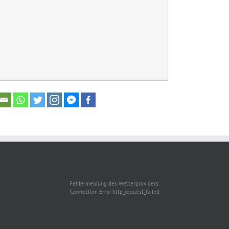
Fehlermeldung des Wetterproviders:
Connection Error:http_request_failed