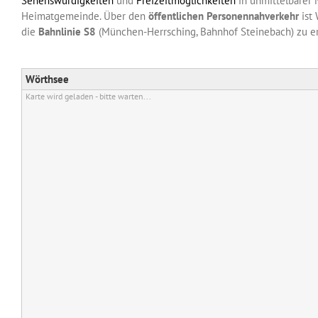
Sehenswürdigkeiten
und
Freizeitmöglichkeiten
in unmittelbarer
Heimatgemeinde. Über den
öffentlichen Personennahverkehr
ist
die
Bahnlinie S8
(München-Herrsching, Bahnhof Steinebach) zu er
Wörthsee
Karte wird geladen - bitte warten...