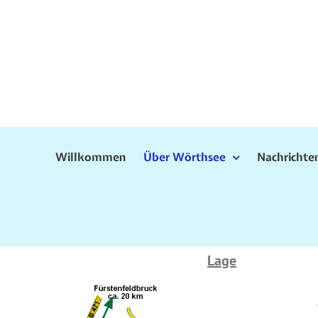
Skip
to
content
Willkommen
Über Wörthsee
Nachrichte
Lage