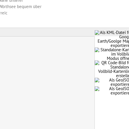
 Nähe unserer
 Wörthsee bequem über
reic