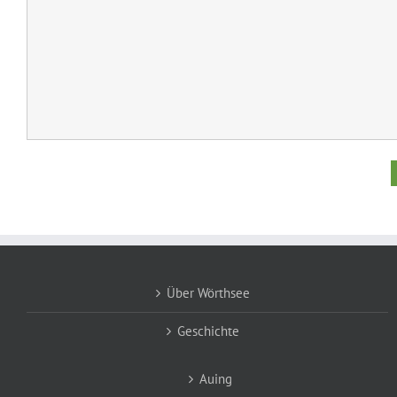
Über Wörthsee
Geschichte
Auing