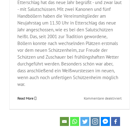
Etterschlag hat das neue Jahr begrüßt - und zwar laut
- mit Salutschüssen. Mit zwei Kanonen und fünf
Handböllern haben die Vereinsmitglieder am
Neujahrstag um 11.30 Uhr in Etterschlag das neue
Jahr angeschossen, wie es bei den Salutschützen
heißt. Das, seit 2001 zur Tradition gewordene,
Böllern konnte nach wechselnden Plätzen erstmals
vor dem neuen Schützenheim, zur Freude der
Schützen und Zuschauer bei frühlingshaften Wetter
durchgeführt werden. Besonders schön war aber,
dass anschließend ein Weißwurstessen im neuen,
wenn auch noch unfertigen Schützenheim möglich
war.
für
Read More
Kommentare deaktiviert
Böllerschü
begrüßen
das
Jahr
2017