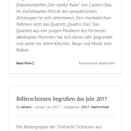
Dokumentarfilm „Der weiße Rabe“ von Carolin Otto.
Ihr einfühlsames Porträt des sympathischen
Zeitzeugen ist sehr sehenswert. Den musikalischen
Rahmen setzt das Quartett „Quadro Zias“. Das
Quartett aus vier jungen Musikern des Orchester
Jakobsplatz München hat sich dieses Jahr gegründet
und spielt vor allem Klezmer, Tango und Musik vom
Balkan
für
Read More
Kommentare deaktiviert
Gedenkstu
für
die
Opfer
des
Nationalso
Böllerschützen begrüßen das Jahr 2017
By
Johann
|
Januar 1st, 2017
|
Categories:
2017 - Nachrichten
Die Böllergruppe der "Eintracht"-Schützen aus