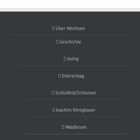
Über Wörthsee
Geschichte
Auing
Etterschlag
Schluifeld/Schluisee
Joachim Königbauer
Waldbrunn