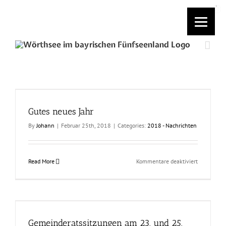
Skip
to
content
Gutes neues Jahr
By
Johann
|
Februar 25th, 2018
|
Categories:
2018 - Nachrichten
für
Read More
Kommentare deaktiviert
Gutes
neues
Jahr
Gemeinderatssitzungen am 23. und 25.