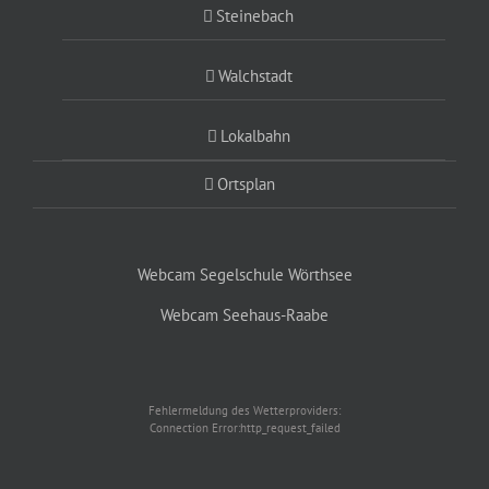
Steinebach
Walchstadt
Lokalbahn
Ortsplan
Webcam Segelschule Wörthsee
Webcam Seehaus-Raabe
Fehlermeldung des Wetterproviders:
Connection Error:http_request_failed