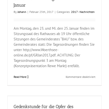
Januar
By
Johann
|
Februar 25th, 2017
|
Categories:
2017 - Nachrichten
Am Montag, den 23. und Mi. den 25. Januar finden im
Sitzungssaal des Rathauses ab 19 Uhr öffentliche
Sitzungen des Gemeinderates “BAU” bzw. des
Gemeinderates statt: Die Tagesordnungen finden Sie
unter http://www.Woerthsee-
online.de/pf/GRJan2017.pdf. ACHTUNG: Der
Tagesordnungspunkt 3 am Montag
(Konzeptpräsentation Rewe Markt) entfällt.
für
Read More
Kommentare deaktiviert
Gemeindera
am
23.
und
25.
Januar
Gedenkstunde für die Opfer des