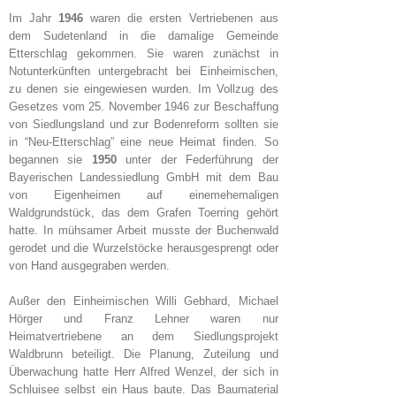
Im Jahr
1946
waren die ersten Vertriebenen aus
dem Sudetenland in die damalige Gemeinde
Etterschlag gekommen. Sie waren zunächst in
Notunterkünften untergebracht bei Einheimischen,
zu denen sie eingewiesen wurden. Im Vollzug des
Gesetzes vom 25. November 1946 zur Beschaffung
von Siedlungsland und zur Bodenreform sollten sie
in “Neu-Etterschlag” eine neue Heimat finden. So
begannen sie
1950
unter der Federführung der
Bayerischen Landessiedlung GmbH mit dem Bau
von Eigenheimen auf einemehemaligen
Waldgrundstück, das dem Grafen Toerring gehört
hatte. In mühsamer Arbeit musste der Buchenwald
gerodet und die Wurzelstöcke herausgesprengt oder
von Hand ausgegraben werden.
Außer den Einheimischen Willi Gebhard, Michael
Hörger und Franz Lehner waren nur
Heimatvertriebene an dem Siedlungsprojekt
Waldbrunn beteiligt. Die Planung, Zuteilung und
Überwachung hatte Herr Alfred Wenzel, der sich in
Schluisee selbst ein Haus baute. Das Baumaterial