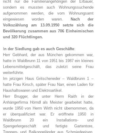
nicht nur die Familienangehörigen der Erbauer,
sondern es mussten auch Wohnungssuchende
aufgenommen werden, die vom Wohnungsamt
eingewiesen worden waren.
Nach der
Volkszählung am 13.09.1950 setzte sich die
Bevölkerung zusammen aus 706 Einheimischen
und 320 Flüchtlingen.
I
n der Siedlung gab es auch Geschäfte
:
Herr Gebhard, der aus München gekommen war,
hatte in Waldbrunn 11 von 1951 bis 1987 ein kleines
Lebensmittelgeschäft, das zuletzt seine Frau
weiterführte.
Im jetzigen Haus Gritscheneder – Waldbrunn 1 –
hatte Frau Kirsch, später Frau Narr, einen Laden für
Haushaltswaren und Elektroartikel.
Herr Brugger, der unter Herrn Raith in der
Anhängerfirma Hörndl als Meister gearbeitet hatte,
wurde 1950 von Herrn Wirth nicht übernommen, da
er überqualifiziert war. Er eröffnete 1950 in
Waldbrunn 20 ein Installations- und
Spengerlergeschäft und fertigte Gartentore,
Treppen- und Balkongeländer aus Schmiedeeisen.