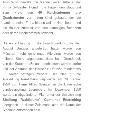
Arno Wischnewski. die Männer waren Arbeiter der
Firma Sylvester Hörndl. Sie hatten den Baugrund
zum Preis von
46 Reichspfennig pro
Quadratmeter
von ihrem Chef gekauft, der sie
damit an seine Firma binden wollte. Noch heute sind
die Häuser zumeist von den damaligen Besitzern
oder deren Nachkommen bewohnt.
Die erste Planung für die Hörndl-Siedlung, die Herr
August Brugger angefertigt hatte, wurde von
München nicht genehmigt. Allerdings wurde von
höherer Stelle angeordnet, dass kein Grundstück
von der Staatsstraße aus erschlossen werden durfte
und der Abstand der Häuser zu Straße mindestens
35 Meter betragen musste. Der Plan für die
Ansiedlung Neu-Etterschlag wurde am 29. Januar
1950 von Herrn Alfred Wenzel an die Bayerische
Landessiedlung übergeben. Im Dezember 1950
wurde ein abgeänderter Plan unter der Bezeichnung
Siedlung “Waldbrunn”, Gemeinde Etterschlag
übergeben. In dieser Zeit muss also der Name der
Siedlung entstanden sein.