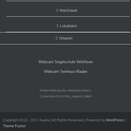
Walchstadt
Lokalbahn
Ortsplan
Webcam Segelschule Wörthsee
Webcam Seehaus-Raabe
Fehlermeldung des Wetterproviders:
Connection Error:http_request_failed
F
Copyright 2012 - 2017 Avada | All Rights Reserved | Powered by
WordPress
|
Theme Fusion