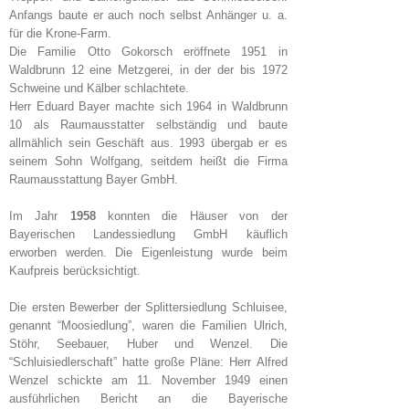
Anfangs baute er auch noch selbst Anhänger u. a.
für die Krone-Farm.
Die Familie Otto Gokorsch eröffnete 1951 in
Waldbrunn 12 eine Metzgerei, in der der bis 1972
Schweine und Kälber schlachtete.
Herr Eduard Bayer machte sich 1964 in Waldbrunn
10 als Raumausstatter selbständig und baute
allmählich sein Geschäft aus. 1993 übergab er es
seinem Sohn Wolfgang, seitdem heißt die Firma
Raumausstattung Bayer GmbH.
Im Jahr
1958
konnten die Häuser von der
Bayerischen Landessiedlung GmbH käuflich
erworben werden. Die Eigenleistung wurde beim
Kaufpreis berücksichtigt.
Die ersten Bewerber der Splittersiedlung Schluisee,
genannt “Moosiedlung”, waren die Familien Ulrich,
Stöhr, Seebauer, Huber und Wenzel. Die
“Schluisiedlerschaft” hatte große Pläne: Herr Alfred
Wenzel schickte am 11. November 1949 einen
ausführlichen Bericht an die Bayerische