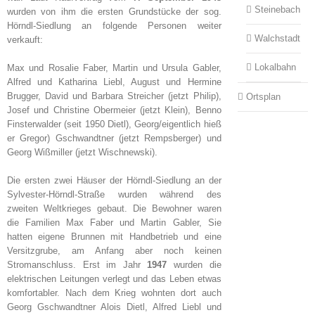
Steinebach
wurden von ihm die ersten Grundstücke der sog.
Hörndl-Siedlung an folgende Personen weiter
Walchstadt
verkauft:
Lokalbahn
Max und Rosalie Faber, Martin und Ursula Gabler,
Alfred und Katharina Liebl, August und Hermine
Brugger, David und Barbara Streicher (jetzt Philip),
Ortsplan
Josef und Christine Obermeier (jetzt Klein), Benno
Finsterwalder (seit 1950 Dietl), Georg/eigentlich hieß
er Gregor) Gschwandtner (jetzt Rempsberger) und
Georg Wißmiller (jetzt Wischnewski).
Die ersten zwei Häuser der Hörndl-Siedlung an der
Sylvester-Hörndl-Straße wurden während des
zweiten Weltkrieges gebaut. Die Bewohner waren
die Familien Max Faber und Martin Gabler, Sie
hatten eigene Brunnen mit Handbetrieb und eine
Versitzgrube, am Anfang aber noch keinen
Stromanschluss. Erst im Jahr
1947
wurden die
elektrischen Leitungen verlegt und das Leben etwas
komfortabler. Nach dem Krieg wohnten dort auch
Georg Gschwandtner Alois Dietl, Alfred Liebl und