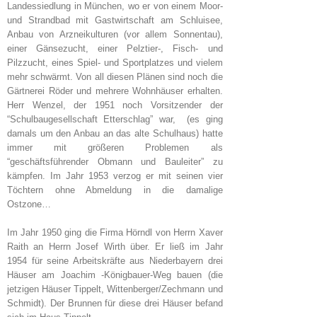
Landessiedlung in München, wo er von einem Moor-
und Strandbad mit Gastwirtschaft am Schluisee,
Anbau von Arzneikulturen (vor allem Sonnentau),
einer Gänsezucht, einer Pelztier-, Fisch- und
Pilzzucht, eines Spiel- und Sportplatzes und vielem
mehr schwärmt. Von all diesen Plänen sind noch die
Gärtnerei Röder und mehrere Wohnhäuser erhalten.
Herr Wenzel, der 1951 noch Vorsitzender der
“Schulbaugesellschaft Etterschlag” war, (es ging
damals um den Anbau an das alte Schulhaus) hatte
immer mit größeren Problemen als
“geschäftsführender Obmann und Bauleiter” zu
kämpfen. Im Jahr 1953 verzog er mit seinen vier
Töchtern ohne Abmeldung in die damalige
Ostzone…
Im Jahr 1950 ging die Firma Hörndl von Herrn Xaver
Raith an Herrn Josef Wirth über. Er ließ im Jahr
1954 für seine Arbeitskräfte aus Niederbayern drei
Häuser am Joachim -Königbauer-Weg bauen (die
jetzigen Häuser Tippelt, Wittenberger/Zechmann und
Schmidt). Der Brunnen für diese drei Häuser befand