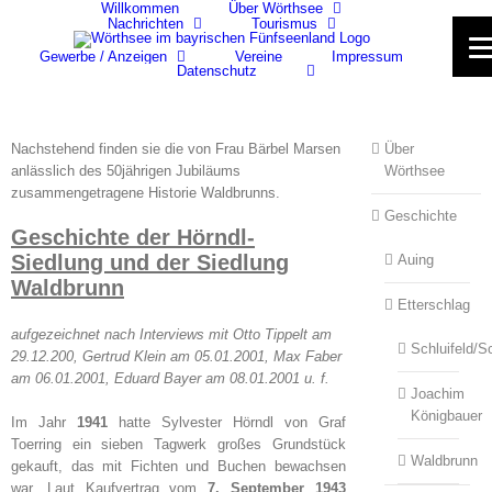
Willkommen
Über Wörthsee
Skip
Nachrichten
Tourismus
to
content
Gewerbe / Anzeigen
Vereine
Impressum
Datenschutz
Nachstehend finden sie die von Frau Bärbel Marsen
Über
anlässlich des 50jährigen Jubiläums
Wörthsee
zusammengetragene Historie Waldbrunns.
Geschichte
Geschichte der Hörndl-
Siedlung und der Siedlung
Auing
Waldbrunn
Etterschlag
aufgezeichnet nach Interviews mit Otto Tippelt am
Schluifeld/S
29.12.200, Gertrud Klein am 05.01.2001, Max Faber
am 06.01.2001, Eduard Bayer am 08.01.2001 u. f.
Joachim
Königbauer
Im Jahr
1941
hatte Sylvester Hörndl von Graf
Toerring ein sieben Tagwerk großes Grundstück
Waldbrunn
gekauft, das mit Fichten und Buchen bewachsen
war. Laut Kaufvertrag vom
7. September 1943