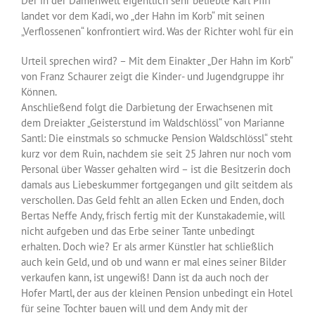
Der in der Damenwelt eigentlich sehr beliebte Karl Pfiff
landet vor dem Kadi, wo „der Hahn im Korb“ mit seinen
„Verflossenen“ konfrontiert wird. Was der Richter wohl für ein
Urteil sprechen wird? – Mit dem Einakter „Der Hahn im Korb“
von Franz Schaurer zeigt die Kinder- und Jugendgruppe ihr
Können.
Anschließend folgt die Darbietung der Erwachsenen mit
dem Dreiakter „Geisterstund im Waldschlössl“ von Marianne
Santl: Die einstmals so schmucke Pension Waldschlössl“ steht
kurz vor dem Ruin, nachdem sie seit 25 Jahren nur noch vom
Personal über Wasser gehalten wird – ist die Besitzerin doch
damals aus Liebeskummer fortgegangen und gilt seitdem als
verschollen. Das Geld fehlt an allen Ecken und Enden, doch
Bertas Neffe Andy, frisch fertig mit der Kunstakademie, will
nicht aufgeben und das Erbe seiner Tante unbedingt
erhalten. Doch wie? Er als armer Künstler hat schließlich
auch kein Geld, und ob und wann er mal eines seiner Bilder
verkaufen kann, ist ungewiß! Dann ist da auch noch der
Hofer Martl, der aus der kleinen Pension unbedingt ein Hotel
für seine Tochter bauen will und dem Andy mit der