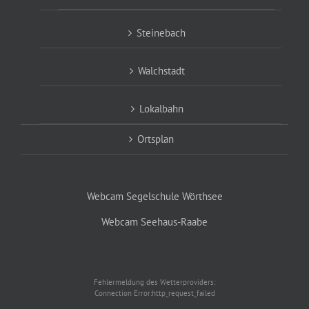
Steinebach
Walchstadt
Lokalbahn
Ortsplan
Webcam Segelschule Wörthsee
Webcam Seehaus-Raabe
Fehlermeldung des Wetterproviders:
Connection Error:http_request_failed