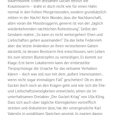
Bauernbühne: Einen seltsamen Gockel besitzt die
Krautmoserin – kräht er doch nicht wie für einen Hahn
normal in den frühen Morgenstunden, sondern grundsätzlich
mitten in der Nacht! Kein Wunder, dass die Nachbarschaft,
allen voran die Moosbruggerin, genervt ist von der „täglich
wiederkehrenden nächtlichen Ruhestörung“. Selbst der
Gendarm mahnt: „So kann es nicht weitergehen! Ehen und
Liebschaften gehen auseinander!“ Da das liebe Federvieh
aber das letzte Andenken an ihren verstorbenen Gatten
darstellt, ist dessen Besitzerin fest entschlossen, sein Leben
bis zum letzten Blutstropfen zu verteidigen. Es kommt zur
Klage. Erst beim Lokaltermin kann der einbestellte
Tierpsychologe die Ursache für das seltsame Verhalten
klären – doch was soll nun mit dem „äußert interessanten ,
wenn nicht sogar einmaligen Fall“ geschehen? Ob es dem
Gockel doch noch an den Kragen geht und wie sich die Ehe-
und Liebschaftszwistigkeiten entwickeln, sehen sie im
unterhaltsamen Dreiakter „Der Gockel-Kriag“ von Ulla Kling.
Dass sich auch über tägliche Kleinigkeiten vortrefflich
streiten und diskutieren lässt, hat der unvergessliche Karl
Valentin in unzähligen Sketchen gezeigt. In zweien davon: