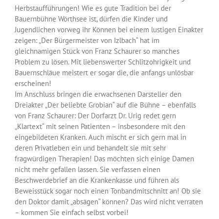
Herbstaufführungen! Wie es gute Tradition bei der
Bauernbühne Wörthsee ist, dürfen die Kinder und
Jugendlichen vorweg ihr Können bei einem lustigen Einakter
zeigen: „Der Bürgermeister von Izlbach“ hat im
gleichnamigen Stück von Franz Schaurer so manches
Problem zu lösen. Mit liebenswerter Schlitzohrigkeit und
Bauernschläue meistert er sogar die, die anfangs unlösbar
erscheinen!
Im Anschluss bringen die erwachsenen Darsteller den
Dreiakter „Der beliebte Grobian“ auf die Bühne – ebenfalls
von Franz Schaurer: Der Dorfarzt Dr. Urig redet gern
„Klartext“ mit seinen Patienten – insbesondere mit den
eingebildeten Kranken. Auch mischt er sich gern mal in
deren Privatleben ein und behandelt sie mit sehr
fragwürdigen Therapien! Das möchten sich einige Damen
nicht mehr gefallen lassen. Sie verfassen einen
Beschwerdebrief an die Krankenkasse und führen als
Beweisstück sogar noch einen Tonbandmitschnitt an! Ob sie
den Doktor damit „absägen“ können? Das wird nicht verraten
– kommen Sie einfach selbst vorbei!