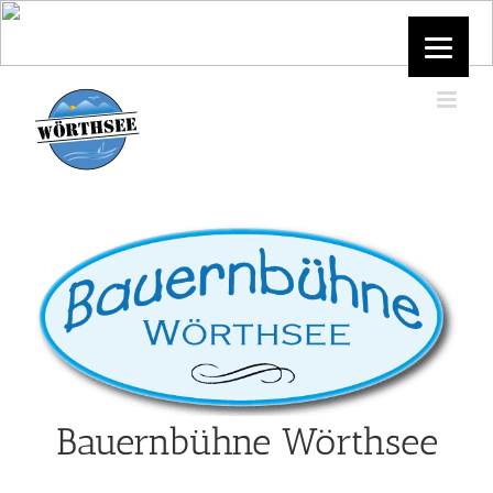
Skip
to
content
Bauernbühne Wörthsee