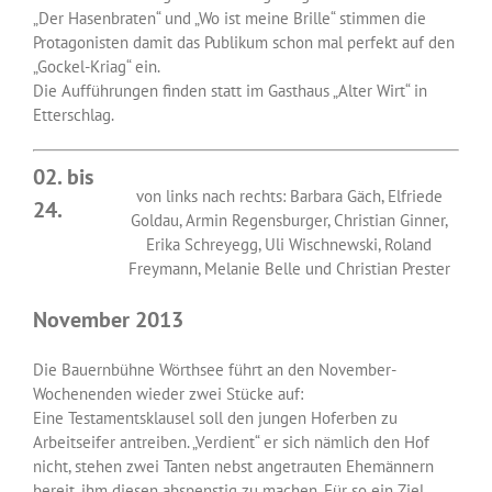
„Der Hasenbraten“ und „Wo ist meine Brille“ stimmen die
Protagonisten damit das Publikum schon mal perfekt auf den
„Gockel-Kriag“ ein.
Die Aufführungen finden statt im Gasthaus „Alter Wirt“ in
Etterschlag.
02. bis
von links nach rechts: Barbara Gäch, Elfriede
24.
Goldau, Armin Regensburger, Christian Ginner,
Erika Schreyegg, Uli Wischnewski, Roland
Freymann, Melanie Belle und Christian Prester
November 2013
Die Bauernbühne Wörthsee führt an den November-
Wochenenden wieder zwei Stücke auf:
Eine Testamentsklausel soll den jungen Hoferben zu
Arbeitseifer antreiben. „Verdient“ er sich nämlich den Hof
nicht, stehen zwei Tanten nebst angetrauten Ehemännern
bereit, ihm diesen abspenstig zu machen. Für so ein Ziel