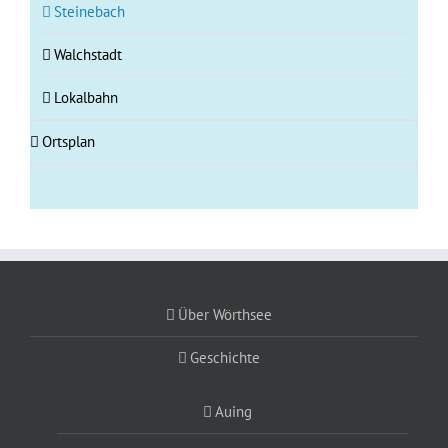
Steinebach
Walchstadt
Lokalbahn
Ortsplan
Über Wörthsee
Geschichte
Auing