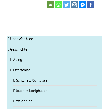
Über Wörthsee
Geschichte
Auing
Etterschlag
Schluifeld/Schluisee
Joachim Königbauer
Waldbrunn