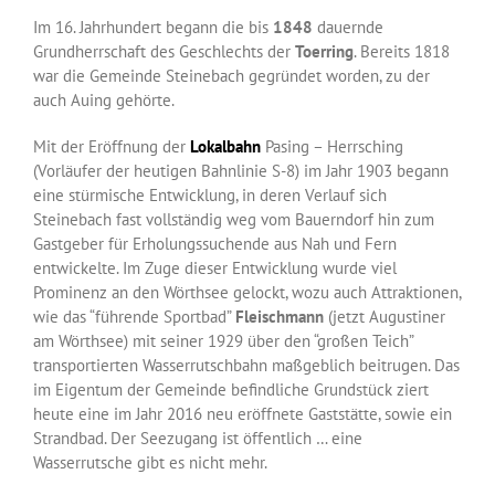
Im 16. Jahrhundert begann die bis
1848
dauernde
Grundherrschaft des Geschlechts der
Toerring
. Bereits 1818
war die Gemeinde Steinebach gegründet worden, zu der
auch Auing gehörte.
Mit der Eröffnung der
Lokalbahn
Pasing – Herrsching
(Vorläufer der heutigen Bahnlinie S-8) im Jahr 1903 begann
eine stürmische Entwicklung, in deren Verlauf sich
Steinebach fast vollständig weg vom Bauerndorf hin zum
Gastgeber für Erholungssuchende aus Nah und Fern
entwickelte. Im Zuge dieser Entwicklung wurde viel
Prominenz an den Wörthsee gelockt, wozu auch Attraktionen,
wie das “führende Sportbad”
Fleischmann
(jetzt Augustiner
am Wörthsee) mit seiner 1929 über den “großen Teich”
transportierten Wasserrutschbahn maßgeblich beitrugen. Das
im Eigentum der Gemeinde befindliche Grundstück ziert
heute eine im Jahr 2016 neu eröffnete Gaststätte, sowie ein
Strandbad. Der Seezugang ist öffentlich … eine
Wasserrutsche gibt es nicht mehr.