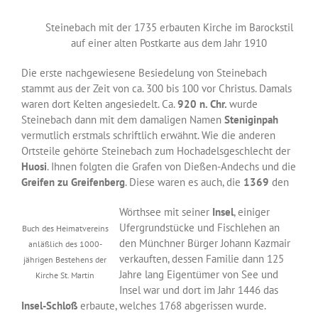
Steinebach mit der 1735 erbauten Kirche im Barockstil
auf einer alten Postkarte aus dem Jahr 1910
Die erste nachgewiesene Besiedelung von Steinebach
stammt aus der Zeit von ca. 300 bis 100 vor Christus. Damals
waren dort Kelten angesiedelt. Ca.
920 n. Chr.
wurde
Steinebach dann mit dem damaligen Namen
Steniginpah
vermutlich erstmals schriftlich erwähnt. Wie die anderen
Ortsteile gehörte Steinebach zum Hochadelsgeschlecht der
Huosi
. Ihnen folgten die Grafen von Dießen-Andechs und die
Greifen zu Greifenberg
. Diese waren es auch, die
1369
den
Wörthsee mit seiner
Insel
, einiger
Ufergrundstücke und Fischlehen an
Buch des Heimatvereins
den Münchner Bürger Johann Kazmair
anläßlich des 1000-
verkauften, dessen Familie dann 125
jährigen Bestehens der
Jahre lang Eigentümer von See und
Kirche St. Martin
Insel war und dort im Jahr 1446 das
Insel-Schloß
erbaute, welches 1768 abgerissen wurde.