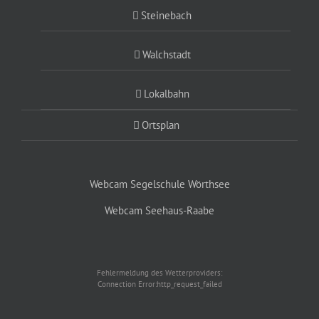
Steinebach
Walchstadt
Lokalbahn
Ortsplan
Webcam Segelschule Wörthsee
Webcam Seehaus-Raabe
Fehlermeldung des Wetterproviders:
Connection Error:http_request_failed