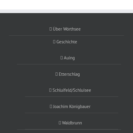
Über Wörthsee
Geschichte
Auing
Etterschlag
Schluifeld/Schluisee
Joachim Königbauer
Waldbrunn