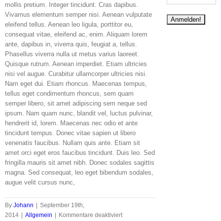
mollis pretium. Integer tincidunt. Cras dapibus.
Vivamus elementum semper nisi. Aenean vulputate
eleifend tellus. Aenean leo ligula, porttitor eu,
consequat vitae, eleifend ac, enim. Aliquam lorem
ante, dapibus in, viverra quis, feugiat a, tellus.
Phasellus viverra nulla ut metus varius laoreet.
Quisque rutrum. Aenean imperdiet. Etiam ultricies
nisi vel augue. Curabitur ullamcorper ultricies nisi.
Nam eget dui. Etiam rhoncus. Maecenas tempus,
tellus eget condimentum rhoncus, sem quam
semper libero, sit amet adipiscing sem neque sed
ipsum. Nam quam nunc, blandit vel, luctus pulvinar,
hendrerit id, lorem. Maecenas nec odio et ante
tincidunt tempus. Donec vitae sapien ut libero
venenatis faucibus. Nullam quis ante. Etiam sit
amet orci eget eros faucibus tincidunt. Duis leo. Sed
fringilla mauris sit amet nibh. Donec sodales sagittis
magna. Sed consequat, leo eget bibendum sodales,
augue velit cursus nunc,
By
Johann
|
September 19th,
für
2014
|
Allgemein
|
Kommentare deaktiviert