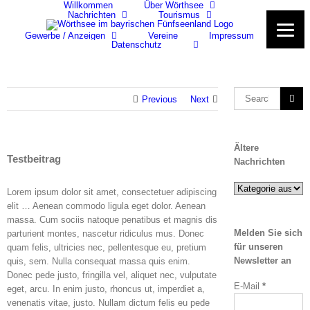
Willkommen
Über Wörthsee
Skip
Nachrichten
Tourismus
to
content
Gewerbe / Anzeigen
Vereine
Impressum
Datenschutz
Search
Previous
Next
for:
Ältere
Testbeitrag
Nachrichten
Ältere
Lorem ipsum dolor sit amet, consectetuer adipiscing
Nachrichten
elit …
Aenean commodo ligula eget dolor. Aenean
massa. Cum sociis natoque penatibus et magnis dis
Melden Sie sich
parturient montes, nascetur ridiculus mus. Donec
für unseren
quam felis, ultricies nec, pellentesque eu, pretium
Newsletter an
quis, sem. Nulla consequat massa quis enim.
Donec pede justo, fringilla vel, aliquet nec, vulputate
E-Mail
*
eget, arcu. In enim justo, rhoncus ut, imperdiet a,
venenatis vitae, justo. Nullam dictum felis eu pede