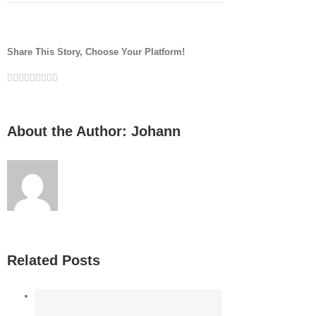
Testbeitrag
Share This Story, Choose Your Platform!
Facebook
Twitter
LinkedIn
Reddit
Google+
Tumblr
Pinterest
Vk
Email
About the Author:
Johann
Related Posts