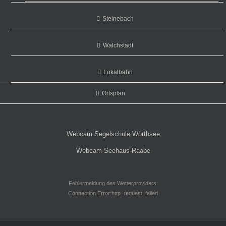
Steinebach
Walchstadt
Lokalbahn
Ortsplan
Webcam Segelschule Wörthsee
Webcam Seehaus-Raabe
Fehlermeldung des Wetterproviders:
Connection Error:http_request_failed