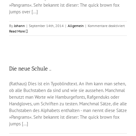
»Pangrams«. Sehr bekannt ist dieser: The quick brown fox
jumps over [...]
für
By
Johann
|
September 14th, 2014
|
Allgemein
|
Kommentare deaktiviert
Ettersc
Read More
Die neue Schule …
(Rathaus) Dies ist ein Typoblindtext. An ihm kann man sehen,
ob alle Buchstaben da sind und wie sie aussehen. Manchmal
benutzt man Worte wie Hamburgefonts, Rafgenduks oder
Handgloves, um Schriften zu testen. Manchmal Sätze, die alle
Buchstaben des Alphabets enthalten - man nennt diese Sätze
»Pangrams«. Sehr bekannt ist dieser: The quick brown fox
jumps [...]