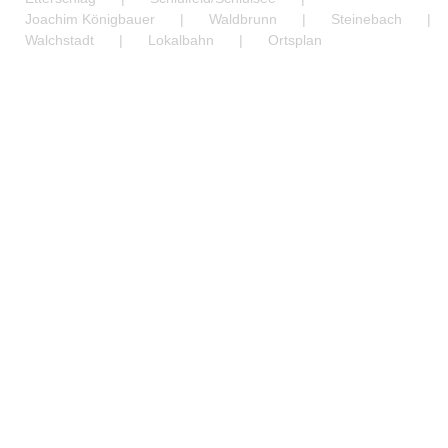
Bar
Joachim Königbauer
Waldbrunn
Steinebach
Area
Walchstadt
Lokalbahn
Ortsplan