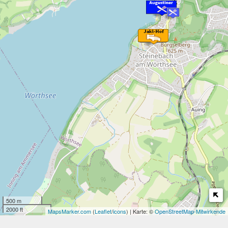
500 m
2000 ft
MapsMarker.com
(
Leaflet
/
icons
) | Karte: ©
OpenStreetMap-Mitwirkende