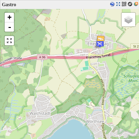
Gastro
+
-